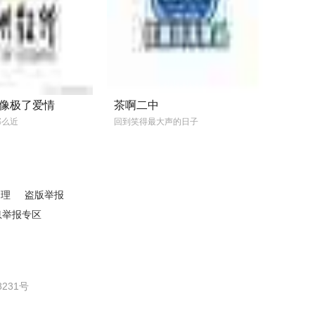
像极了爱情
茶啊二中
那么近
回到笑得最大声的日子
处理
盗版举报
息举报专区
231号