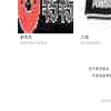
妙先生
八佰
愿所有善良不被辜负
誓以我命固我土
关于星空娱乐
不良信息举报电话
京ICP