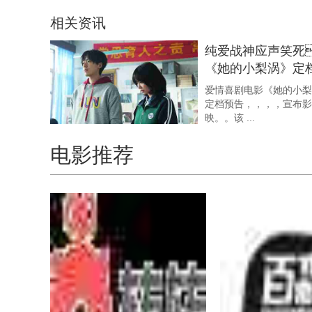
相关资讯
纯爱战神应声笑死
《她的小梨涡》定
先笑 ...
爱情喜剧电影《她的小梨
定档预告，，，
映。。该 ...
电影推荐