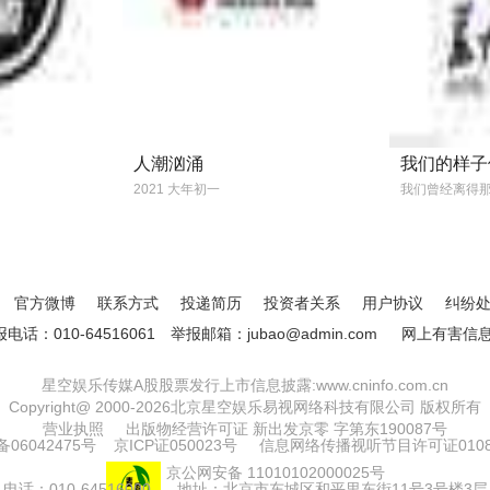
人潮汹涌
我们的样子
2021 大年初一
我们曾经离得
官方微博
联系方式
投递简历
投资者关系
用户协议
纠纷
：010-64516061
举报邮箱：jubao@admin.com
网上有害信
星空娱乐传媒A股股票发行上市信息披露:www.cninfo.com.cn
Copyright@ 2000-2026北京星空娱乐易视网络科技有限公司 版权所有
营业执照
出版物经营许可证 新出发京零 字第东190087号
备06042475号
京ICP证050023号
信息网络传播视听节目许可证0108
京公网安备 11010102000025号
电话：010-64516000 地址：北京市东城区和平里东街11号3号楼3层