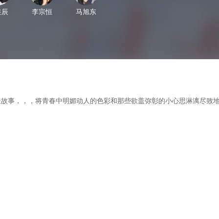
昱辰
李宗恒
马旭东
，，，将青春中明媚动人的色彩和那些欲盖弥彰的小心思淋漓尽致地展现出来