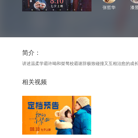
张哲华
漆
简介：
讲述温柔学霸许呦和桀骜校霸谢辞极致碰撞又互相治愈的成长故事
相关视频