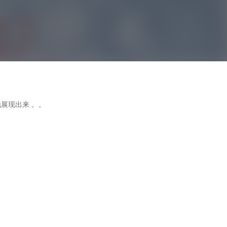
 。。