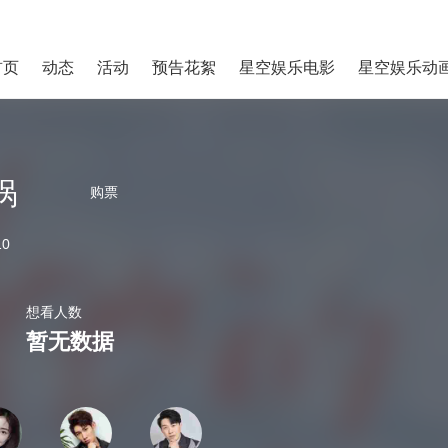
首页
动态
活动
预告花絮
星空娱乐电影
星空娱乐动
涡
购票
10
想看人数
暂无数据