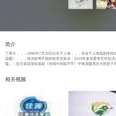
十年一品温 ...
八分钟的温 .
简介
丁禹兮，，，1995年7月20日出生于上海，，，毕业于上
温暖》，，，饰演桀骜不驯的校草贺新凉；2019年参加爱奇艺年轻演
韫，，在古装甜宠轻喜剧《传闻中的陈芊芊》中饰演腹黑忠犬的世子韩烁。
相关视频