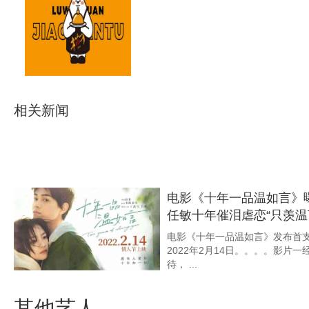
相关新闻
《大理寺少卿游》发布猫
丁禹兮周奇上班竟然摸鱼
由爱奇艺、、星空娱乐传媒出品，
古装悬疑探案剧《大理寺少卿游》
猫打工”版预 ...
电影《十年一品温如言》
任敏十年催泪虐恋“只羡温
电影《十年一品温如言》发布首支预告
2022年2月14日。。。
待， ...
网剧《八分钟的温暖》首
原青春最真实笨拙的模样
其他艺人