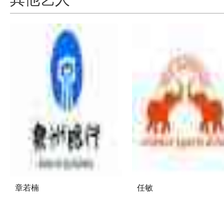
改编自80后知名青年女作家夏茗
网剧《八分钟的温暖》，，发
告，，并首次公布 ...
章若楠
任敏