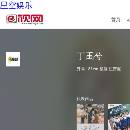
星空娱乐
首页
丁禹兮
身高:181cm 星座:巨蟹座
代表作品: